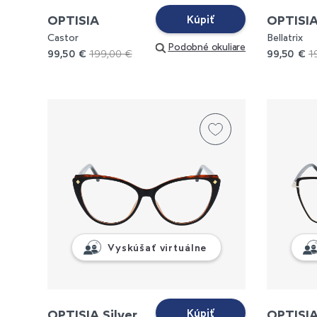
OPTISIA
OPTISI
Kúpiť
Castor
Bellatrix
Podobné okuliare
99,50 €
199,00 €
99,50 €
1
Vyskúšať virtuálne
OPTISIA Silver
OPTISI
Kúpiť