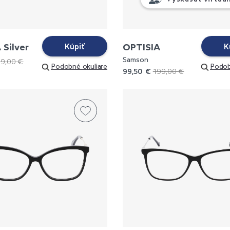
 Silver
OPTISIA
Kúpiť
K
Samson
19,00 €
Podobné okuliare
Podob
99,50 €
199,00 €