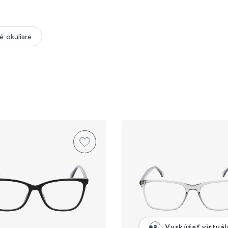
é okuliare
Vyskúšať virtuá