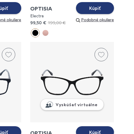
OPTISIA
úpiť
Kúpiť
Electra
né okuliare
Podobné okuliare
99,50 €
199,00 €
Vyskúšať virtuálne
OPTISIA
úpiť
Kúpiť