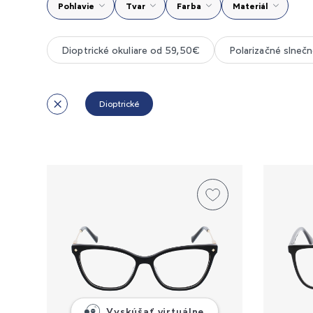
Pohlavie
Tvar
Farba
Materiál
Dioptrické okuliare od 59,50€
Polarizačné slnečn
Dioptrické
Vyskúšať virtuálne