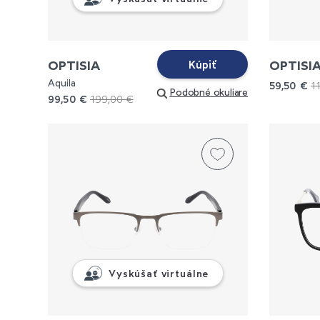
OPTISIA
OPTISIA
Kúpiť
Aquila
59,50 €
1
Podobné okuliare
99,50 €
199,00 €
Vyskúšať virtuálne