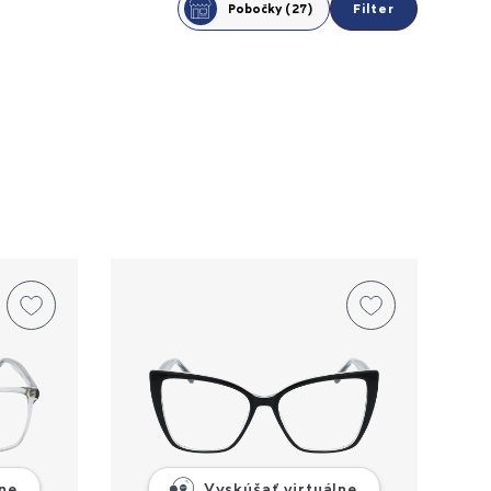
Filter
Pobočky (27)
lne
Vyskúšať virtuálne