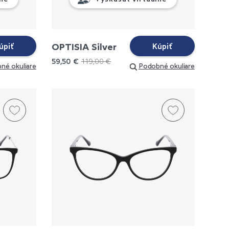
OPTISIA Silver
úpiť
Kúpiť
59,50 €
119,00 €
né okuliare
Podobné okuliare