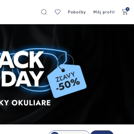
0
Moja
Pobočky
Môj profil
kolekcia