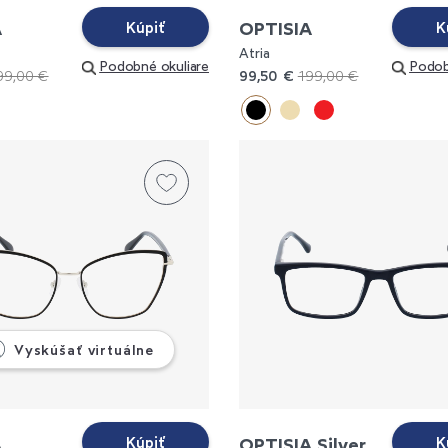
A
OPTISIA
Kúpiť
K
Atria
Podobné okuliare
Podob
99,00 €
99,50 €
199,00 €
Vyskúšať virtuálne
A
OPTISIA Silver
Kúpiť
K