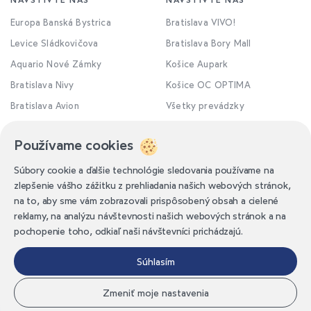
Europa Banská Bystrica
Bratislava VIVO!
Levice Sládkovičova
Bratislava Bory Mall
Aquario Nové Zámky
Košice Aupark
Bratislava Nivy
Košice OC OPTIMA
Bratislava Avion
Všetky prevádzky
Používame cookies
Súbory cookie a ďalšie technológie sledovania používame na
zlepšenie vášho zážitku z prehliadania našich webových stránok,
na to, aby sme vám zobrazovali prispôsobený obsah a cielené
reklamy, na analýzu návštevnosti našich webových stránok a na
pochopenie toho, odkiaľ naši návštevníci prichádzajú.
Obchodné podmienky
Ochrana osobných údajov
Súhlasím
SK
Dioptrické okuliare priamo na Vás
Zmeniť moje nastavenia
Vstúpiť do VIRTUAL ROOM