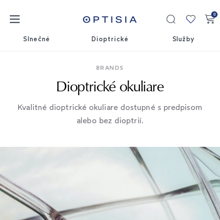
0
Moja
kolekci
Slnečné
Dioptrické
Služby
BRANDS
Dioptrické okuliare
Kvalitné dioptrické okuliare dostupné s predpisom
alebo bez dioptrií.