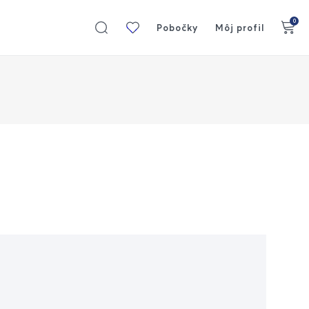
0
Moja
Pobočky
Môj profil
kolekcia