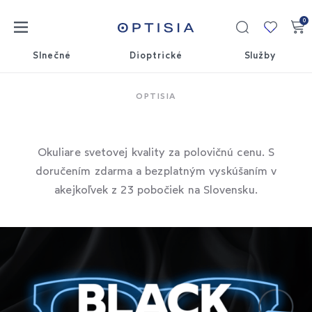
0
Moja
kolekci
Slnečné
Dioptrické
Služby
OPTISIA
Pšššt, Black Friday
Okuliare svetovej kvality za polovičnú cenu. S
doručením zdarma a bezplatným vyskúšaním v
akejkoľvek z 23 pobočiek na Slovensku.