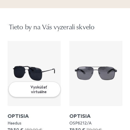
Tieto by na Vás vyzerali skvelo
Vyskúšať
virtuálne
OPTISIA
OPTISIA
Haedus
OSP6212/A
79,50 €
159,00 €
39,50 €
79,00 €