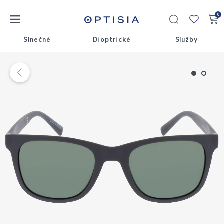
0
Moja
kolekci
Slnečné
Dioptrické
Služby