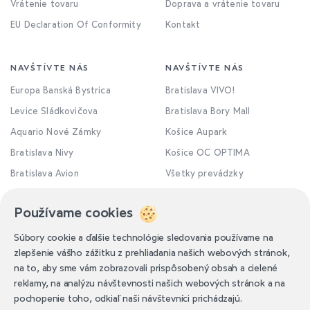
Vrátenie tovaru
Doprava a vrátenie tovaru
EU Declaration Of Conformity
Kontakt
NAVŠTÍVTE NÁS
NAVŠTÍVTE NÁS
Europa Banská Bystrica
Bratislava VIVO!
Levice Sládkovičova
Bratislava Bory Mall
Aquario Nové Zámky
Košice Aupark
Bratislava Nivy
Košice OC OPTIMA
Bratislava Avion
Všetky prevádzky
Používame cookies
Súbory cookie a ďalšie technológie sledovania používame na
zlepšenie vášho zážitku z prehliadania našich webových stránok,
na to, aby sme vám zobrazovali prispôsobený obsah a cielené
reklamy, na analýzu návštevnosti našich webových stránok a na
pochopenie toho, odkiaľ naši návštevníci prichádzajú.
Obchodné podmienky
Ochrana osobných údajov