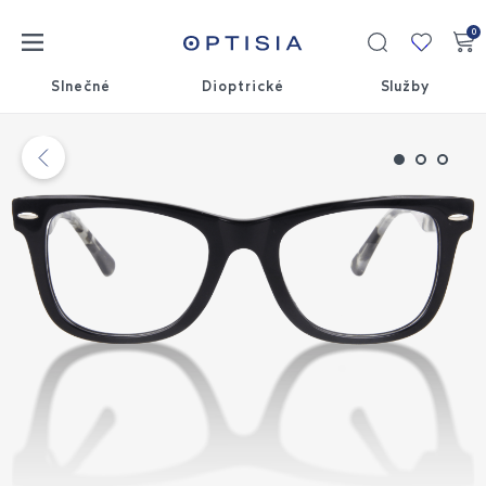
0
Moja
kolekci
Slnečné
Dioptrické
Služby