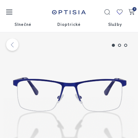
0
Moja
kolekci
Slnečné
Dioptrické
Služby