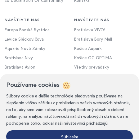
EU Declaration Of Conformity
Kontakt
NAVŠTÍVTE NÁS
NAVŠTÍVTE NÁS
Europa Banská Bystrica
Bratislava VIVO!
Levice Sládkovičova
Bratislava Bory Mall
Aquario Nové Zámky
Košice Aupark
Bratislava Nivy
Košice OC OPTIMA
Bratislava Avion
Všetky prevádzky
Používame cookies
Súbory cookie a ďalšie technológie sledovania používame na
zlepšenie vášho zážitku z prehliadania našich webových stránok,
na to, aby sme vám zobrazovali prispôsobený obsah a cielené
reklamy, na analýzu návštevnosti našich webových stránok a na
pochopenie toho, odkiaľ naši návštevníci prichádzajú.
Obchodné podmienky
Ochrana osobných údajov
Súhlasím