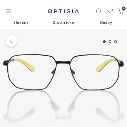
0
Moja
kolekci
Slnečné
Dioptrické
Služby