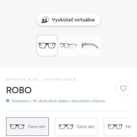
Vyskúšať virtuálne
OPX5204 A 55 - OPTISIA GOLD
ROBO
Dostupné v 16 obchodoch alebo s doručením zdarma
Čierny rám
Čierny rám
Modrý