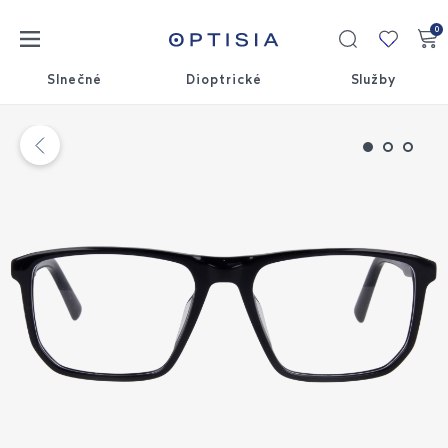
0
Moja
kolekci
Slnečné
Dioptrické
Služby