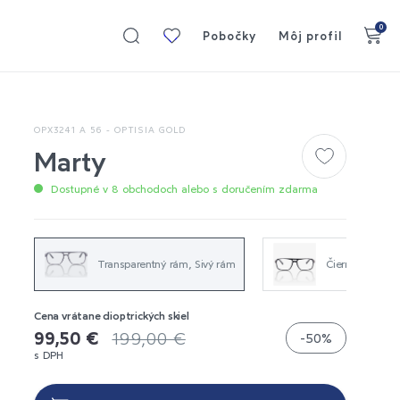
0
Moja
Pobočky
Môj profil
kolekcia
OPX3241 A 56 - OPTISIA GOLD
Marty
Dostupné v 8 obchodoch alebo s doručením zdarma
Transparentný rám, Sivý rám
Čierny rám
Cena vrátane dioptrických skiel
99,50 €
199,00 €
-50%
s DPH